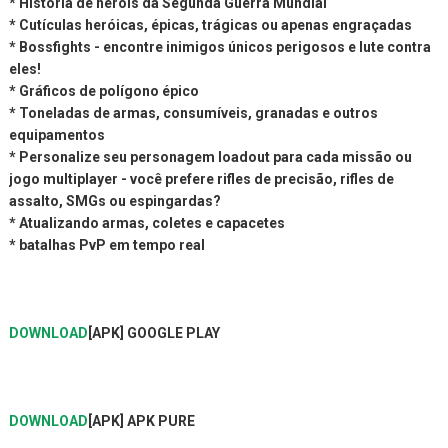
* História de heróis da Segunda Guerra Mundial
* Cutículas heróicas, épicas, trágicas ou apenas engraçadas
* Bossfights - encontre inimigos únicos perigosos e lute contra
eles!
* Gráficos de polígono épico
* Toneladas de armas, consumíveis, granadas e outros
equipamentos
* Personalize seu personagem loadout para cada missão ou
jogo multiplayer - você prefere rifles de precisão, rifles de
assalto, SMGs ou espingardas?
* Atualizando armas, coletes e capacetes
* batalhas PvP em tempo real
DOWNLOAD
[APK] GOOGLE PLAY
DOWNLOAD
[APK] APK PURE