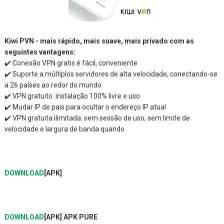
Kiwi PVN - mais rápido, mais suave, mais privado com as
seguintes vantagens:
✔️ Conexão VPN gratis é fácil, conveniente
✔️ Suporte a múltiplos servidores de alta velocidade, conectando-se
a 26 países ao redor do mundo
✔️ VPN gratuito: instalação 100% livre e uso
✔️ Mudar IP de pais para ocultar o endereço IP atual
✔️ VPN gratuita ilimitada: sem sessão de uso, sem limite de
velocidade e largura de banda quando
DOWNLOAD
[APK]
DOWNLOAD
[APK] APK PURE