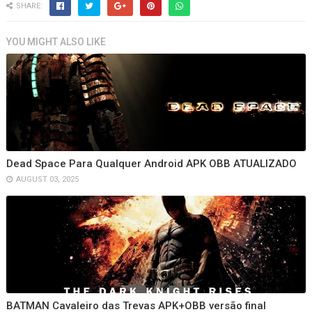
SHARE:
YOU MIGHT ALSO LIKE
Dead Space Para Qualquer Android APK OBB ATUALIZADO
AUGUST 03, 2025
BATMAN Cavaleiro das Trevas APK+OBB versão final