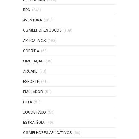
RPG
(248)
AVENTURA
(206)
OS MELHORES JOGOS
(109)
APLICATIVOS
(103)
CORRIDA
(88)
SIMULAÇAO
(85)
ARCADE
(73)
ESPORTE
(71)
EMULADOR
(51)
LUTA
(51)
JOGOS PAGO
(50)
ESTRATÉGIA
(49)
OS MELHORES APLICATIVOS
(38)