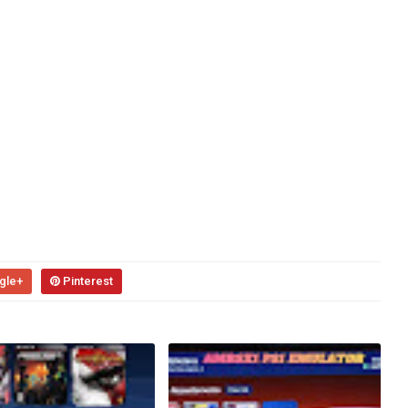
gle+
Pinterest