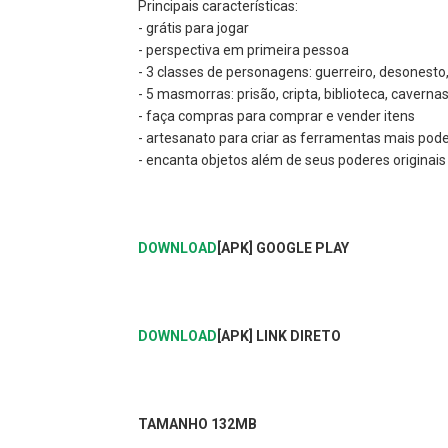
Principais características:
- grátis para jogar
- perspectiva em primeira pessoa
- 3 classes de personagens: guerreiro, desonest
- 5 masmorras: prisão, cripta, biblioteca, caver
- faça compras para comprar e vender itens
- artesanato para criar as ferramentas mais pod
- encanta objetos além de seus poderes originais
DOWNLOAD
[APK] GOOGLE PLAY
DOWNLOAD
[APK] LINK DIRETO
TAMANHO 132MB