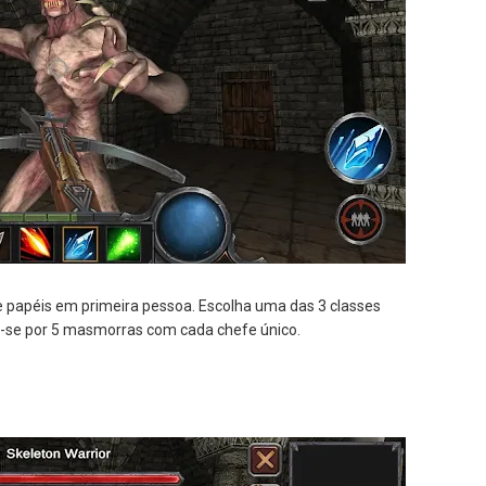
e papéis em primeira pessoa.
Escolha uma das 3 classes
re-se por 5 masmorras com cada chefe único.