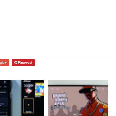
gle+
Pinterest