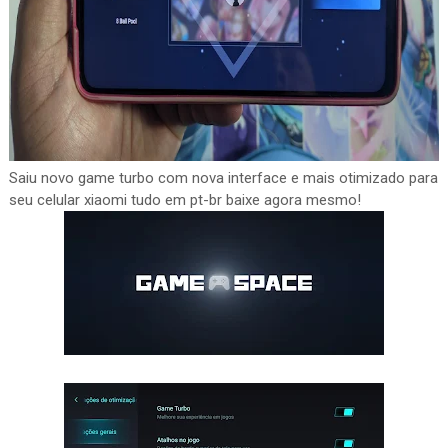
Saiu novo game turbo com nova interface e mais otimizado para
seu celular xiaomi tudo em pt-br baixe agora mesmo!