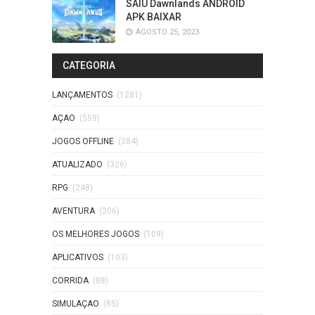
SAIU Dawnlands ANDROID
APK BAIXAR
AGOSTO 25, 2023
CATEGORIA
LANÇAMENTOS
(1281)
AÇAO
(559)
JOGOS OFFLINE
(384)
ATUALIZADO
(326)
RPG
(248)
AVENTURA
(206)
OS MELHORES JOGOS
(109)
APLICATIVOS
(103)
CORRIDA
(88)
SIMULAÇAO
(85)