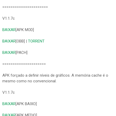
======================
V1.1.7c
BAIXAR
[APK MOD]
BAIXAR
[OBB] |
TORRENT
BAIXAR
[PACH]
=====================
APK forçado a definir níveis de gráficos. A memória cache é o
mesmo como no convencional.
V1.1.7c
BAIXAR
[APK BAIXO]
BAIXAR
[APK MEDIO]