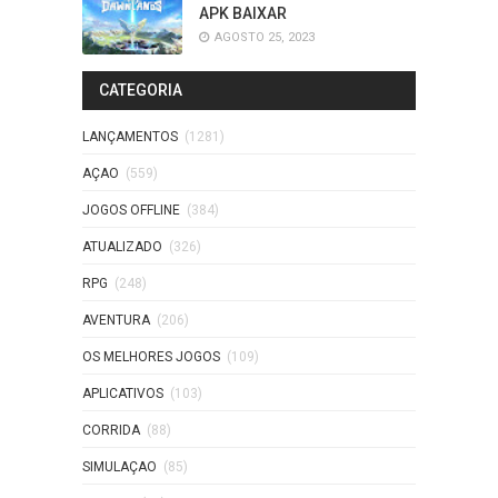
APK BAIXAR
AGOSTO 25, 2023
CATEGORIA
LANÇAMENTOS
(1281)
AÇAO
(559)
JOGOS OFFLINE
(384)
ATUALIZADO
(326)
RPG
(248)
AVENTURA
(206)
OS MELHORES JOGOS
(109)
APLICATIVOS
(103)
CORRIDA
(88)
SIMULAÇAO
(85)