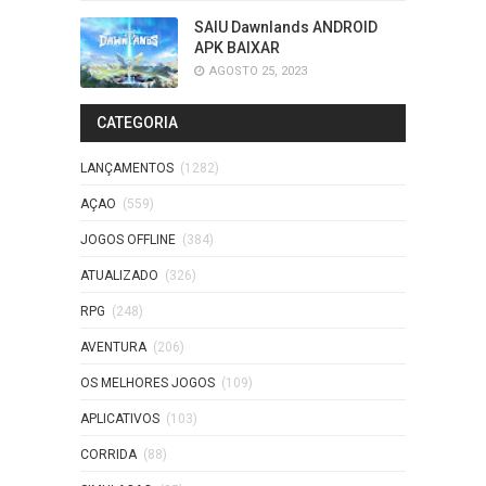
SAIU Dawnlands ANDROID
APK BAIXAR
AGOSTO 25, 2023
CATEGORIA
LANÇAMENTOS
(1282)
AÇAO
(559)
JOGOS OFFLINE
(384)
ATUALIZADO
(326)
RPG
(248)
AVENTURA
(206)
OS MELHORES JOGOS
(109)
APLICATIVOS
(103)
CORRIDA
(88)