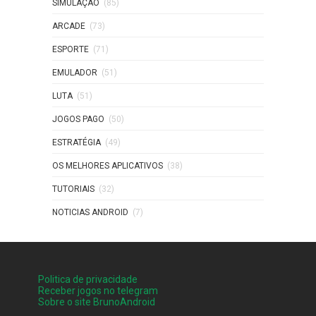
SIMULAÇAO
(85)
ARCADE
(73)
ESPORTE
(71)
EMULADOR
(51)
LUTA
(51)
JOGOS PAGO
(50)
ESTRATÉGIA
(49)
OS MELHORES APLICATIVOS
(38)
TUTORIAIS
(32)
NOTICIAS ANDROID
(7)
Politica de privacidade
Receber jogos no telegram
Sobre o site BrunoAndroid